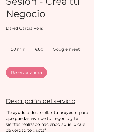
Sesión - Crea tu
Negocio
David García Felis
80
euros
50 min
5
€80
Google meet
0
m
i
Reservar ahora
n
Descripción del servicio
“Te ayudo a desarrollar tu proyecto para
que puedas vivir de tu negocio y te
sientas realizado haciendo aquello que
de verdad te gusta”