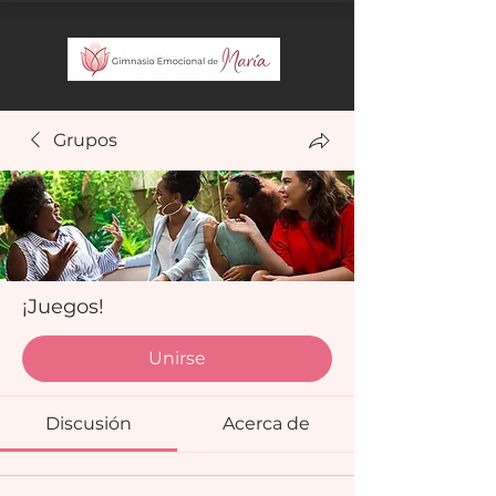
Grupos
¡Juegos!
Miembros que pagan
·
15 miembros
Unirse
Discusión
Acerca de