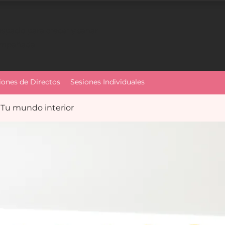
espacio para crecer y sanar
ompañada
iones de Directos
Sesiones Individuales
. Tu mundo interior