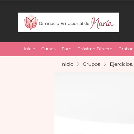
Tu 
ac
Inicio
Cursos
Foro
Próximo Directo
Grabac
Inicio
Grupos
Ejercicios