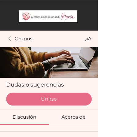
Grupos
Dudas o sugerencias
Miembros que pagan
·
6 miembros
Unirse
Discusión
Acerca de