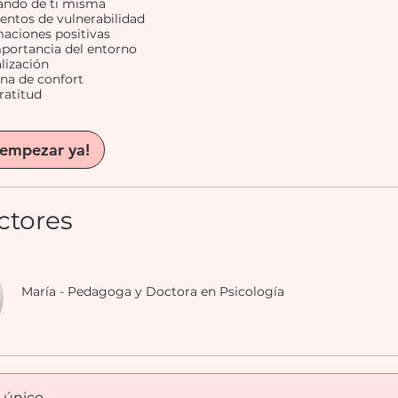
dando de ti misma
entos de vulnerabilidad
maciones positivas
mportancia del entorno
alización
ona de confort
gratitud
 empezar ya!
ctores
María - Pedagoga y Doctora en Psicología
 único