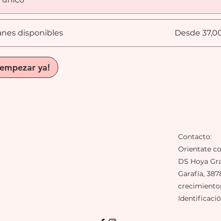
anes disponibles
Desde 37,0
 empezar ya!
Contacto:
Orientate c
DS Hoya Gra
Garafía, 387
crecimient
Identificaci