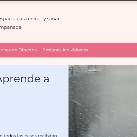
espacio para crecer y sanar
ompañada
iones de Directos
Sesiones Individuales
"Aprende a
 todos los pasos recibirán