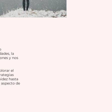
o
ades, la
ones y nos
lorar el
rategias
midez hasta
a aspecto de