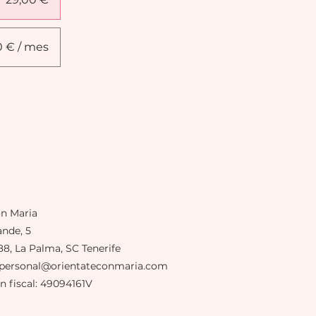
0 € / mes
on Maria
nde, 5
88, La Palma, SC Tenerife
opersonal@orientateconmaria.com
ón fiscal: 49094161V