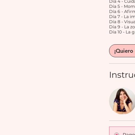
Día 4 - Cui
Día 5 - Mom
Día 6 - Afir
Día 7 - La i
Día 8 - Visu
Día 9 - La z
Día 10 - La 
¡Quiero
Instru
Pago