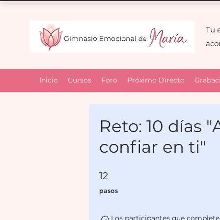
Tu 
ac
Inicio
Cursos
Foro
Próximo Directo
Grabac
Reto: 10 días 
confiar en ti"
12 pasos
12
pasos
Los participantes que completen