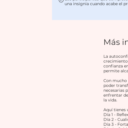
una insignia cuando acabe el p
Más i
La autoconfi
crecimiento 
confianza e
permite alca
Con mucho c
poder trans
necesarias p
enfrentar de
la vida.
Aquí tienes
Día 1 - Refl
Día 2 - Cual
Día 3 - Fort