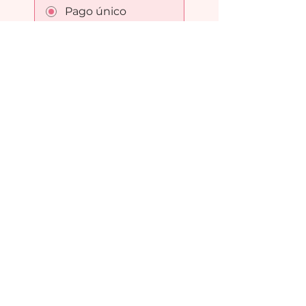
Pago único
49,00 €
18 planes
disponibles
Desde 37,00 € / mes
¡Quiero empezar ya!
Legalidad:
Política de privacidad
Aviso legal
Política de cookies