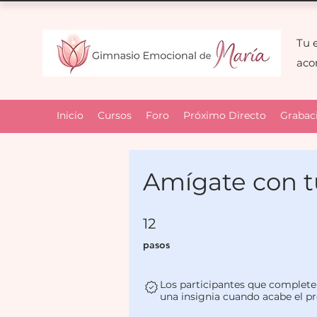
Tu 
ac
Inicio
Cursos
Foro
Próximo Directo
Grabac
Amígate con t
12 pasos
12
pasos
Los participantes que completen
una insignia cuando acabe el p