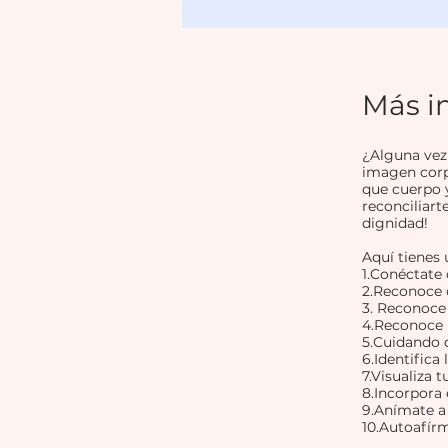
Más i
¿Alguna vez 
imagen corpo
que cuerpo 
reconciliart
dignidad!
Aquí tienes
1.Conéctate
2.Reconoce 
3. Reconoce 
4.Reconoce 
5.Cuidando 
6.Identifica
7.Visualiza 
8.Incorpora 
9.Anímate a 
10.Autoafír