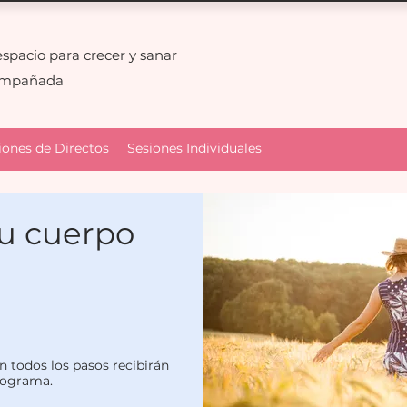
espacio para crecer y sanar
ompañada
iones de Directos
Sesiones Individuales
u cuerpo
 todos los pasos recibirán
rograma.