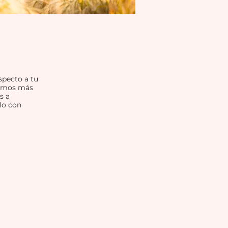
specto a tu
 Somos más
s a
rlo con